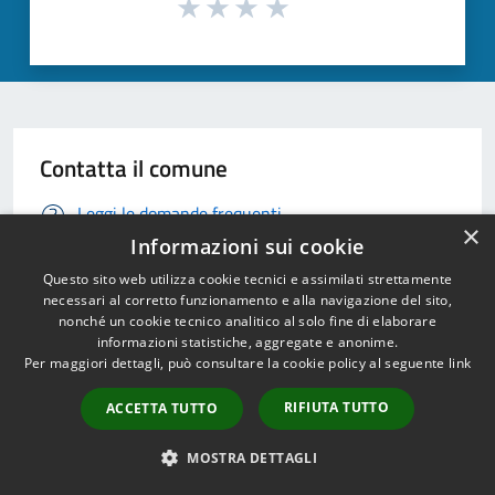
Contatta il comune
Leggi le domande frequenti
×
Informazioni sui cookie
Richiedi Assistenza
Questo sito web utilizza cookie tecnici e assimilati strettamente
necessari al corretto funzionamento e alla navigazione del sito,
Chiama il comune 03070081
nonché un cookie tecnico analitico al solo fine di elaborare
informazioni statistiche, aggregate e anonime.
Prenota un appuntamento
Per maggiori dettagli, può consultare la cookie policy al seguente
link
Problemi in città
RIFIUTA TUTTO
ACCETTA TUTTO
Segnala disservizio
MOSTRA DETTAGLI