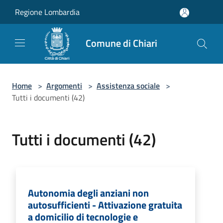
Salta al contenuto principale
Regione Lombardia
Comune di Chiari
Home
>
Argomenti
>
Assistenza sociale
>
Tutti i documenti (42)
Tutti i documenti (42)
Autonomia degli anziani non
autosufficienti - Attivazione gratuita
a domicilio di tecnologie e