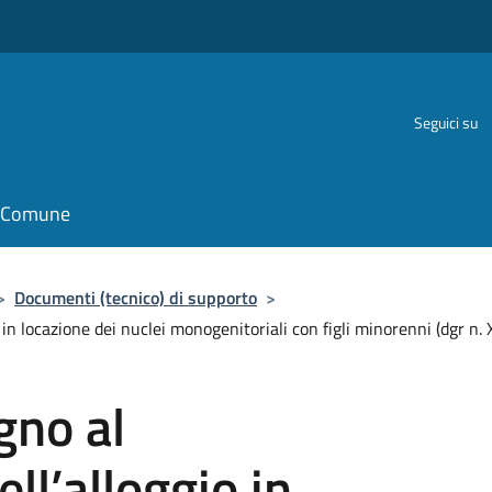
Seguici su
il Comune
>
Documenti (tecnico) di supporto
>
n locazione dei nuclei monogenitoriali con figli minorenni (dgr n
gno al
l’alloggio in