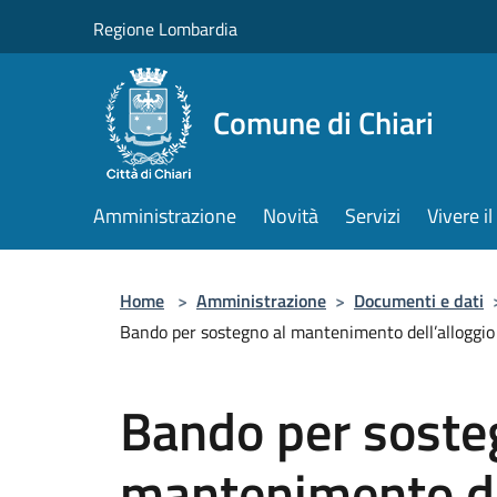
Salta al contenuto principale
Regione Lombardia
Comune di Chiari
Amministrazione
Novità
Servizi
Vivere 
Home
>
Amministrazione
>
Documenti e dati
Bando per sostegno al mantenimento dell’alloggio i
Bando per soste
mantenimento del