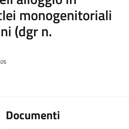
clei monogenitoriali
ni (dgr n.
026
Documenti