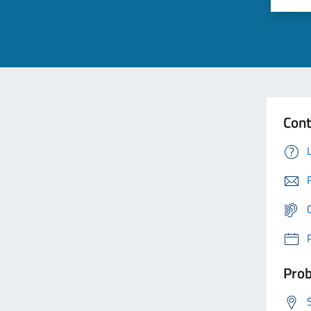
Cont
Prob