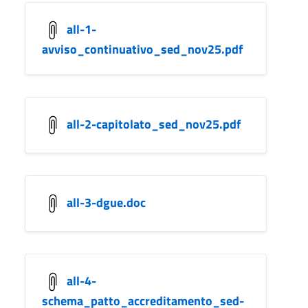
all-1-
avviso_continuativo_sed_nov25.pdf
all-2-capitolato_sed_nov25.pdf
all-3-dgue.doc
all-4-
schema_patto_accreditamento_sed-