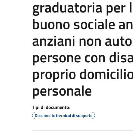
graduatoria per 
buono sociale an
anziani non autos
persone con disab
proprio domicili
personale
Tipi di documento
:
Documento (tecnico) di supporto