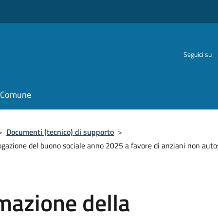
Seguici su
il Comune
>
Documenti (tecnico) di supporto
>
gazione del buono sociale anno 2025 a favore di anziani non autosuf
mazione della