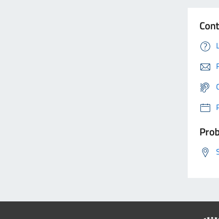
Cont
Prob