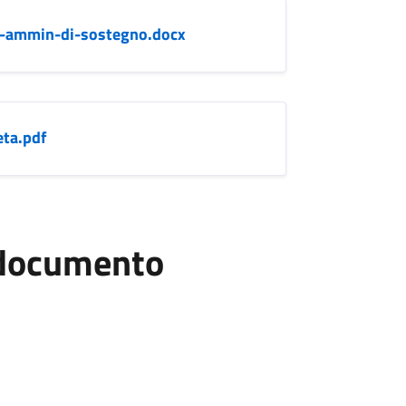
e-ammin-di-sostegno.docx
eta.pdf
l documento