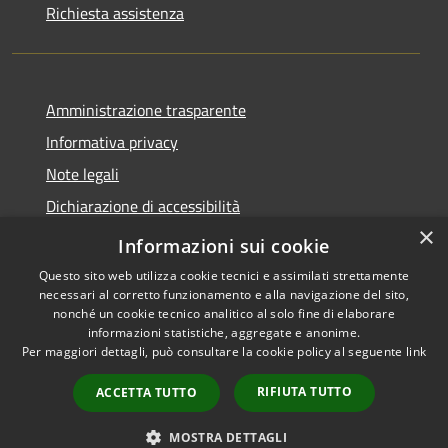
Richiesta assistenza
Amministrazione trasparente
Informativa privacy
Note legali
Dichiarazione di accessibilità
×
Obiettivi accessibilità
Informazioni sui cookie
Questo sito web utilizza cookie tecnici e assimilati strettamente
necessari al corretto funzionamento e alla navigazione del sito,
nonché un cookie tecnico analitico al solo fine di elaborare
informazioni statistiche, aggregate e anonime.
RSS
Copyright © 2026 • Comune di
Per maggiori dettagli, può consultare la cookie policy al seguente
link
Accessibilità
Chiari • Powered by
Privacy
Municipium
Accesso
•
RIFIUTA TUTTO
ACCETTA TUTTO
Cookie
redazione
Mappa del sito
MOSTRA DETTAGLI