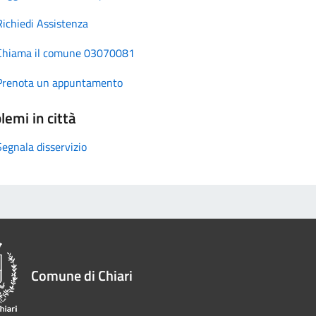
Richiedi Assistenza
Chiama il comune 03070081
Prenota un appuntamento
lemi in città
Segnala disservizio
Comune di Chiari