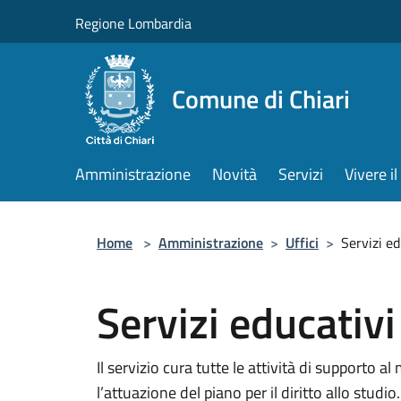
Salta al contenuto principale
Regione Lombardia
Comune di Chiari
Amministrazione
Novità
Servizi
Vivere 
Home
>
Amministrazione
>
Uffici
>
Servizi ed
Servizi educativi
Il servizio cura tutte le attività di supporto 
l’attuazione del piano per il diritto allo studio.