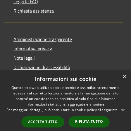
Leggi le FAQ
Richiesta assistenza
Amministrazione trasparente
Informativa privacy
Note legali
Dichiarazione di accessibilità
×
Obiettivi accessibilità
Informazioni sui cookie
Questo sito web utilizza cookie tecnici e assimilati strettamente
necessari al corretto funzionamento e alla navigazione del sito,
nonché un cookie tecnico analitico al solo fine di elaborare
informazioni statistiche, aggregate e anonime.
RSS
Copyright © 2026 • Comune di
Per maggiori dettagli, può consultare la cookie policy al seguente
link
Accessibilità
Chiari • Powered by
Privacy
Municipium
Accesso
•
RIFIUTA TUTTO
ACCETTA TUTTO
Cookie
redazione