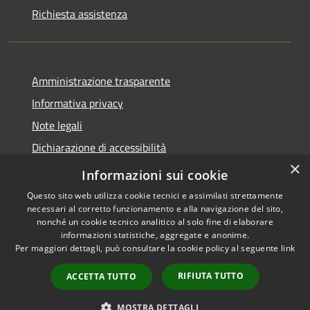
Richiesta assistenza
Amministrazione trasparente
Informativa privacy
Note legali
Dichiarazione di accessibilità
×
Obiettivi accessibilità
Informazioni sui cookie
Questo sito web utilizza cookie tecnici e assimilati strettamente
necessari al corretto funzionamento e alla navigazione del sito,
nonché un cookie tecnico analitico al solo fine di elaborare
informazioni statistiche, aggregate e anonime.
RSS
Copyright © 2026 • Comune di
Per maggiori dettagli, può consultare la cookie policy al seguente
link
Accessibilità
Chiari • Powered by
Privacy
Municipium
Accesso
•
RIFIUTA TUTTO
ACCETTA TUTTO
Cookie
redazione
Mappa del sito
MOSTRA DETTAGLI