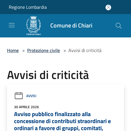
Salta al contenuto principale
Regione Lombardia
Comune di Chiari
Home
>
Protezione civile
>
Avvisi di criticità
Avvisi di criticità
AVVISI
30 APRILE 2026
Avviso pubblico finalizzato alla
concessione di contributi straordinari e
ordinari a favore di gruppi, comitati,