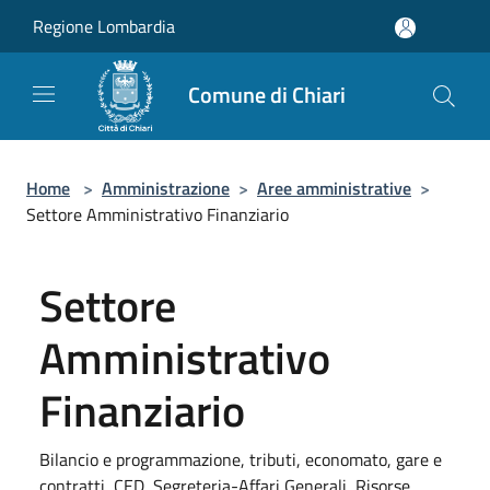
Salta al contenuto principale
Regione Lombardia
Comune di Chiari
Home
>
Amministrazione
>
Aree amministrative
>
Settore Amministrativo Finanziario
Settore
Amministrativo
Finanziario
Bilancio e programmazione, tributi, economato, gare e
contratti, CED, Segreteria-Affari Generali, Risorse