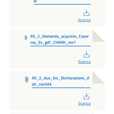
w
PDF
Scarica
All_2_Domanda_acquisto_Caser
ma_Ex_gdf_CHIARI_rev1
PDF
Scarica
All_2_due_bis_Dichiarazione_d
ati_società
PDF
Scarica