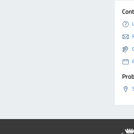
Cont
Prob