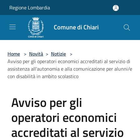
Salta al contenuto principale
Regione Lombardia
Comune di Chiari
Home
>
Novità
>
Notizie
>
Avviso per gli operatori economici accreditati al servizio di
assistenza all'autonomia e alla comunicazione per alunni/e
con disabilità in ambito scolastico
Avviso per gli
operatori economici
accreditati al servizio