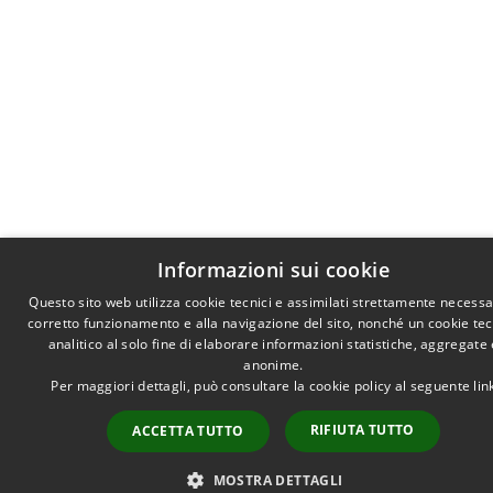
Informazioni sui cookie
Questo sito web utilizza cookie tecnici e assimilati strettamente necessar
corretto funzionamento e alla navigazione del sito, nonché un cookie te
analitico al solo fine di elaborare informazioni statistiche, aggregate 
anonime.
Per maggiori dettagli, può consultare la cookie policy al seguente
lin
RIFIUTA TUTTO
ACCETTA TUTTO
MOSTRA DETTAGLI