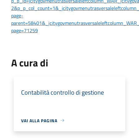
p_p_id=jcitygovmenutrasversaleleftcolumn_WAR_jcitygo
2&p_p_col_count=1&_jcitygovmenutrasversaleleftcolumn_
page-
parent=58401&_jcitygovmenutrasversaleleftcolumn_WAR_jc
page=71259
A cura di
Contabilità controllo di gestione
VAI ALLA PAGINA