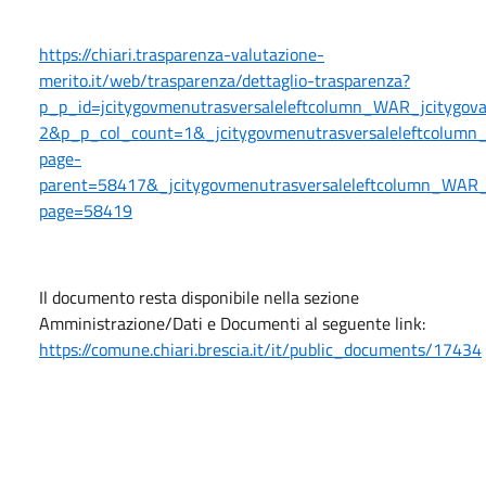
https://chiari.trasparenza-valutazione-
merito.it/web/trasparenza/dettaglio-trasparenza?
p_p_id=jcitygovmenutrasversaleleftcolumn_WAR_jcitygo
2&p_p_col_count=1&_jcitygovmenutrasversaleleftcolumn_
page-
parent=58417&_jcitygovmenutrasversaleleftcolumn_WAR_jc
page=58419
Il documento resta disponibile nella sezione
Amministrazione/Dati e Documenti al seguente link:
https://comune.chiari.brescia.it/it/public_documents/17434