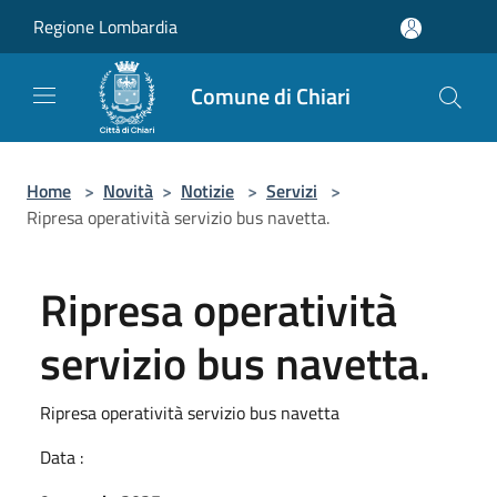
Salta al contenuto principale
Regione Lombardia
Comune di Chiari
Home
>
Novità
>
Notizie
>
Servizi
>
Ripresa operatività servizio bus navetta.
Ripresa operatività
servizio bus navetta.
Ripresa operatività servizio bus navetta
Data :