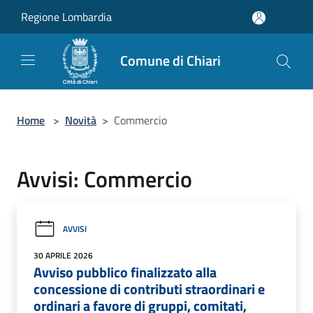
Salta al contenuto principale
Regione Lombardia
Comune di Chiari
Home
>
Novità
>
Commercio
Avvisi: Commercio
AVVISI
30 APRILE 2026
Avviso pubblico finalizzato alla
concessione di contributi straordinari e
ordinari a favore di gruppi, comitati,