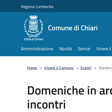
Salta al contenuto principale
Regione Lombardia
Comune di Chiari
Amministrazione
Novità
Servizi
Vivere 
Home
>
Vivere il Comune
>
Eventi
>
Domenich
Domeniche in arch
incontri