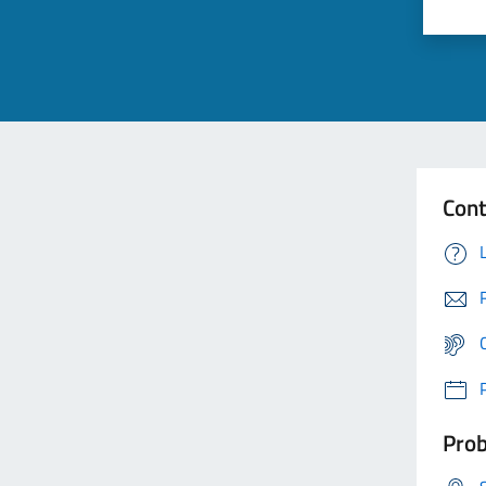
Cont
Prob