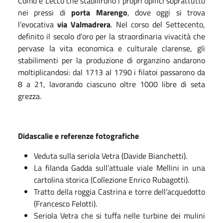
Como e Lecco che stabilirono i propri opifici soprattutto
nei pressi di
porta Marengo
, dove oggi si trova
l’evocativa
via Valmadrera
. Nel corso del Settecento,
definito il secolo d’oro per la straordinaria vivacità che
pervase la vita economica e culturale clarense, gli
stabilimenti per la produzione di organzino andarono
moltiplicandosi: dal 1713 al 1790 i filatoi passarono da
8 a 21, lavorando ciascuno oltre 1000 libre di seta
grezza.
Didascalie e referenze fotografiche
Veduta sulla seriola Vetra (Davide Bianchetti).
La filanda Gadda sull’attuale viale Mellini in una
cartolina storica (Collezione Enrico Rubagotti).
Tratto della roggia Castrina e torre dell’acquedotto
(Francesco Felotti).
Seriola Vetra che si tuffa nelle turbine dei mulini