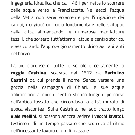
ingegneria idraulica che dal 1461 permette lo scorrere
delle acque verso la Franciacorta. Nei secoli l’acqua
della Vetra non servì solamente per l’irrigazione dei
campi, ma giocò un ruolo fondamentale nello sviluppo
della città alimentando le numerose manifatture
tessili, che sorsero tutt’attorno l’attuale centro storico,
e assicurando l’approvvigionamento idrico agli abitanti
del borgo.
La più clarense di tutte le seriole è certamente la
roggia Castrina
, scavata nel 1512 da
Bertolino
Castrini
da cui prende il nome. Senza versare una
goccia nella campagna di Chiari, le sue acque
abbracciano a nord il centro storico lungo il percorso
dell’antico fossato che circondava la città murata di
epoca viscontea. Sulla Castrina, nel suo tratto lungo
viale Mellini
, si possono ancora vedere i
vecchi lavatoi
,
testimoni di un tempo passato che scorreva al ritmo
dell’incessante lavoro di umili massaie.