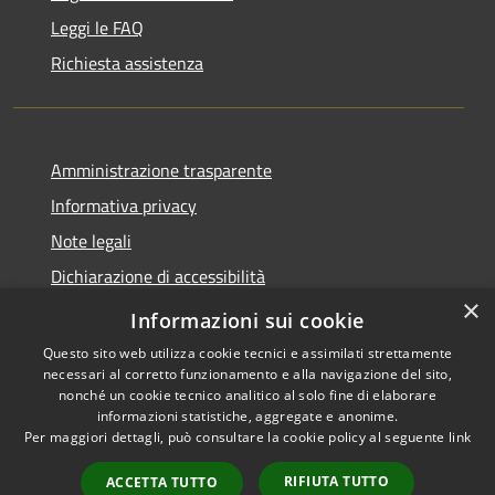
Leggi le FAQ
Richiesta assistenza
Amministrazione trasparente
Informativa privacy
Note legali
Dichiarazione di accessibilità
×
Obiettivi accessibilità
Informazioni sui cookie
Questo sito web utilizza cookie tecnici e assimilati strettamente
necessari al corretto funzionamento e alla navigazione del sito,
nonché un cookie tecnico analitico al solo fine di elaborare
informazioni statistiche, aggregate e anonime.
RSS
Copyright © 2026 • Comune di
Per maggiori dettagli, può consultare la cookie policy al seguente
link
Accessibilità
Chiari • Powered by
Privacy
Municipium
Accesso
•
RIFIUTA TUTTO
ACCETTA TUTTO