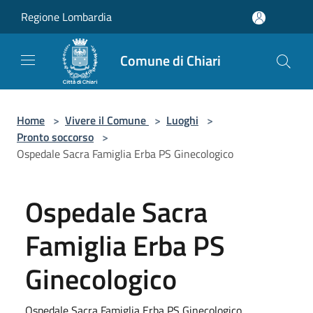
Salta al contenuto principale
Regione Lombardia
Comune di Chiari
Home
>
Vivere il Comune
>
Luoghi
>
Pronto soccorso
>
Ospedale Sacra Famiglia Erba PS Ginecologico
Ospedale Sacra
Famiglia Erba PS
Ginecologico
Ospedale Sacra Famiglia Erba PS Ginecologico