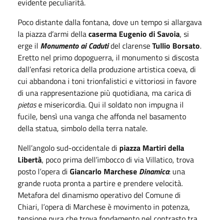
evidente peculiarità.
Poco distante dalla fontana, dove un tempo si allargava
la piazza d’armi della
caserma Eugenio di Savoia
, si
erge il
Monumento ai Caduti
del clarense
Tullio Borsato
.
Eretto nel primo dopoguerra, il monumento si discosta
dall’enfasi retorica della produzione artistica coeva, di
cui abbandona i toni trionfalistici e vittoriosi in favore
di una rappresentazione più quotidiana, ma carica di
pietas
e misericordia. Qui il soldato non impugna il
fucile, bensì una vanga che affonda nel basamento
della statua, simbolo della terra natale.
Nell’angolo sud-occidentale di
piazza Martiri della
Libertà
, poco prima dell’imbocco di via Villatico, trova
posto l’opera di
Giancarlo Marchese
Dinamica
: una
grande ruota pronta a partire e prendere velocità.
Metafora del dinamismo operativo del Comune di
Chiari, l’opera di Marchese è movimento in potenza,
tensione pura che trova fondamento nel contrasto tra