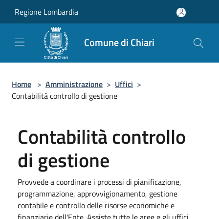
Salta al contenuto principale
Regione Lombardia
Comune di Chiari
Home
>
Amministrazione
>
Uffici
>
Contabilità controllo di gestione
Contabilità controllo
di gestione
Provvede a coordinare i processi di pianificazione,
programmazione, approvvigionamento, gestione
contabile e controllo delle risorse economiche e
finanziarie dell'Ente. Assiste tutte le aree e gli uffici