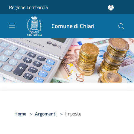
Salta al contenuto principale
Regione Lombardia
Comune di Chiari
Home
>
Argomenti
>
Imposte