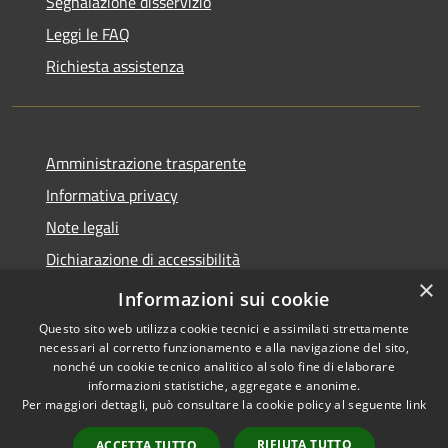
Segnalazione disservizio
Leggi le FAQ
Richiesta assistenza
Amministrazione trasparente
Informativa privacy
Note legali
Dichiarazione di accessibilità
×
Obiettivi accessibilità
Informazioni sui cookie
Questo sito web utilizza cookie tecnici e assimilati strettamente
necessari al corretto funzionamento e alla navigazione del sito,
nonché un cookie tecnico analitico al solo fine di elaborare
informazioni statistiche, aggregate e anonime.
RSS
Copyright © 2026 • Comune di
Per maggiori dettagli, può consultare la cookie policy al seguente
link
Accessibilità
Chiari • Powered by
Privacy
Municipium
Accesso
•
RIFIUTA TUTTO
ACCETTA TUTTO