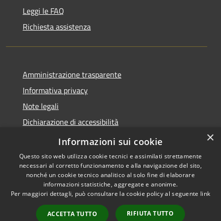
Leggi le FAQ
Richiesta assistenza
Amministrazione trasparente
Informativa privacy
Note legali
Dichiarazione di accessibilità
×
Obiettivi accessibilità
Informazioni sui cookie
Questo sito web utilizza cookie tecnici e assimilati strettamente
necessari al corretto funzionamento e alla navigazione del sito,
nonché un cookie tecnico analitico al solo fine di elaborare
informazioni statistiche, aggregate e anonime.
RSS
Copyright © 2026 • Comune di
Per maggiori dettagli, può consultare la cookie policy al seguente
link
Accessibilità
Chiari • Powered by
Privacy
Municipium
Accesso
•
RIFIUTA TUTTO
ACCETTA TUTTO