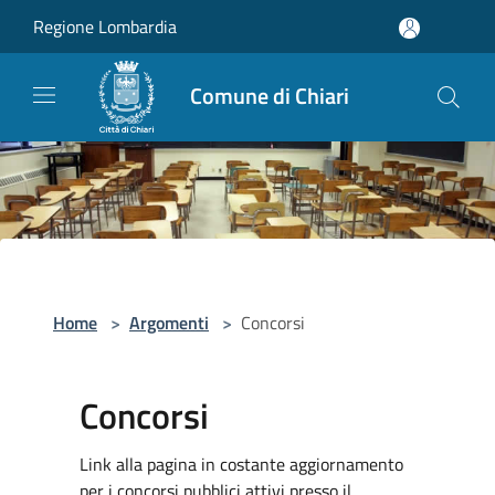
Salta al contenuto principale
Regione Lombardia
Comune di Chiari
Home
>
Argomenti
>
Concorsi
Concorsi
Link alla pagina in costante aggiornamento
per i concorsi pubblici attivi presso il