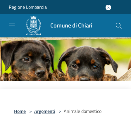
Salta al contenuto principale
Regione Lombardia
Comune di Chiari
Home
>
Argomenti
>
Animale domestico