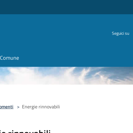
Seguici su
il Comune
omenti
>
Energie rinnovabili