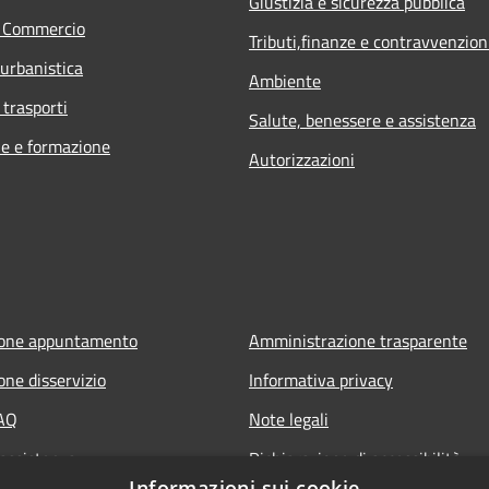
Giustizia e sicurezza pubblica
e Commercio
Tributi,finanze e contravvenzion
 urbanistica
Ambiente
 trasporti
Salute, benessere e assistenza
e e formazione
Autorizzazioni
ione appuntamento
Amministrazione trasparente
one disservizio
Informativa privacy
FAQ
Note legali
 assistenza
Dichiarazione di accessibilità
Informazioni sui cookie