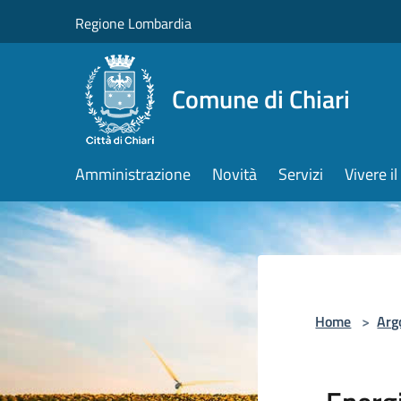
Salta al contenuto principale
Regione Lombardia
Comune di Chiari
Amministrazione
Novità
Servizi
Vivere 
Home
>
Arg