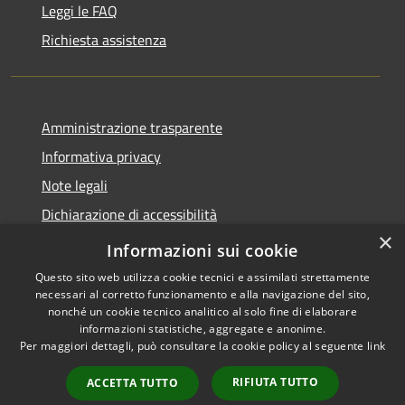
Leggi le FAQ
Richiesta assistenza
Amministrazione trasparente
Informativa privacy
Note legali
Dichiarazione di accessibilità
×
Obiettivi accessibilità
Informazioni sui cookie
Questo sito web utilizza cookie tecnici e assimilati strettamente
necessari al corretto funzionamento e alla navigazione del sito,
nonché un cookie tecnico analitico al solo fine di elaborare
informazioni statistiche, aggregate e anonime.
RSS
Copyright © 2026 • Comune di
Per maggiori dettagli, può consultare la cookie policy al seguente
link
Accessibilità
Chiari • Powered by
Privacy
Municipium
Accesso
•
RIFIUTA TUTTO
ACCETTA TUTTO
Cookie
redazione