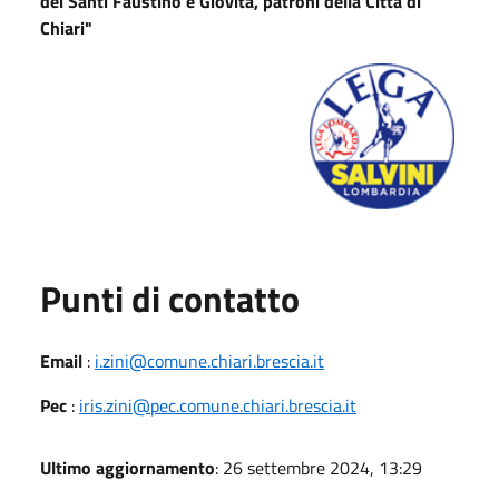
dei Santi Faustino e Giovita, patroni della Città di
Chiari"
Punti di contatto
Email
:
i.zini@comune.chiari.brescia.it
Pec
:
iris.zini@pec.comune.chiari.brescia.it
Ultimo aggiornamento
: 26 settembre 2024, 13:29