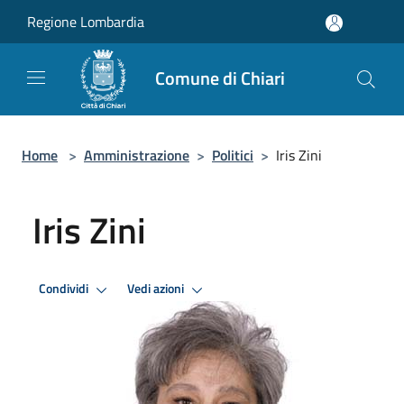
Salta al contenuto principale
Regione Lombardia
Comune di Chiari
Home
>
Amministrazione
>
Politici
>
Iris Zini
Iris Zini
Condividi
Vedi azioni