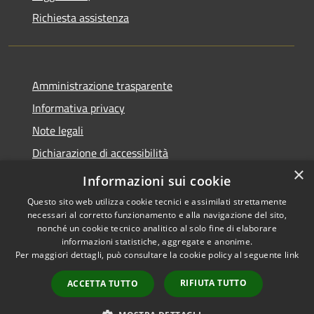
Richiesta assistenza
Amministrazione trasparente
Informativa privacy
Note legali
Dichiarazione di accessibilità
×
Obiettivi accessibilità
Informazioni sui cookie
Questo sito web utilizza cookie tecnici e assimilati strettamente
necessari al corretto funzionamento e alla navigazione del sito,
nonché un cookie tecnico analitico al solo fine di elaborare
informazioni statistiche, aggregate e anonime.
RSS
Copyright © 2026 • Comune di
Per maggiori dettagli, può consultare la cookie policy al seguente
link
Accessibilità
Chiari • Powered by
Privacy
Municipium
Accesso
•
RIFIUTA TUTTO
ACCETTA TUTTO
Cookie
redazione
Mappa del sito