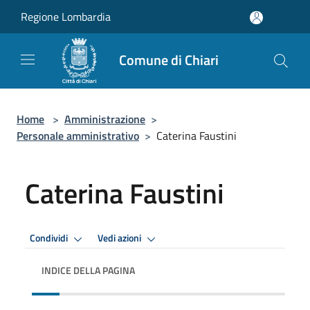
Salta al contenuto principale
Regione Lombardia
Comune di Chiari
Home
>
Amministrazione
>
Personale amministrativo
>
Caterina Faustini
Caterina Faustini
Condividi
Vedi azioni
INDICE DELLA PAGINA