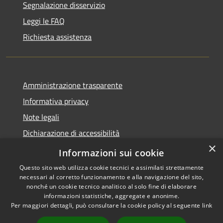
Segnalazione disservizio
Leggi le FAQ
Richiesta assistenza
Amministrazione trasparente
Informativa privacy
Note legali
Dichiarazione di accessibilità
×
Obiettivi accessibilità
Informazioni sui cookie
Questo sito web utilizza cookie tecnici e assimilati strettamente
necessari al corretto funzionamento e alla navigazione del sito,
nonché un cookie tecnico analitico al solo fine di elaborare
informazioni statistiche, aggregate e anonime.
RSS
Copyright © 2026 • Comune di
Per maggiori dettagli, può consultare la cookie policy al seguente
link
Accessibilità
Chiari • Powered by
Privacy
Municipium
Accesso