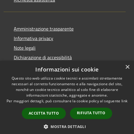
Amministrazione trasparente
Informativa privacy
Note legali
Dichiarazione di accessibilità
×
Obiettivi accessibilità
Informazioni sui cookie
Questo sito web utilizza cookie tecnici e assimilati strettamente
necessari al corretto funzionamento e alla navigazione del sito,
nonché un cookie tecnico analitico al solo fine di elaborare
informazioni statistiche, aggregate e anonime.
RSS
Copyright © 2026 • Comune di
Per maggiori dettagli, può consultare la cookie policy al seguente
link
Accessibilità
Chiari • Powered by
Privacy
Municipium
Accesso
•
RIFIUTA TUTTO
ACCETTA TUTTO
Cookie
redazione
Mappa del sito
MOSTRA DETTAGLI