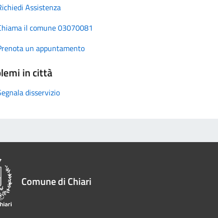
Richiedi Assistenza
Chiama il comune 03070081
Prenota un appuntamento
lemi in città
Segnala disservizio
Comune di Chiari