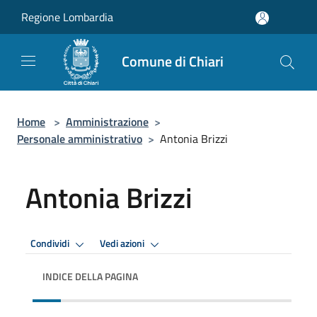
Salta al contenuto principale
Regione Lombardia
Comune di Chiari
Home
>
Amministrazione
>
Personale amministrativo
>
Antonia Brizzi
Antonia Brizzi
Condividi
Vedi azioni
INDICE DELLA PAGINA