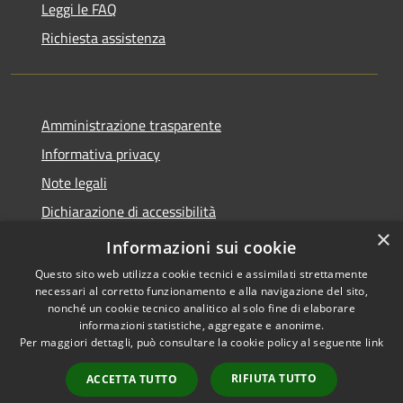
Leggi le FAQ
Richiesta assistenza
Amministrazione trasparente
Informativa privacy
Note legali
Dichiarazione di accessibilità
×
Obiettivi accessibilità
Informazioni sui cookie
Questo sito web utilizza cookie tecnici e assimilati strettamente
necessari al corretto funzionamento e alla navigazione del sito,
nonché un cookie tecnico analitico al solo fine di elaborare
informazioni statistiche, aggregate e anonime.
RSS
Copyright © 2026 • Comune di
Per maggiori dettagli, può consultare la cookie policy al seguente
link
Accessibilità
Chiari • Powered by
Privacy
Municipium
Accesso
•
RIFIUTA TUTTO
ACCETTA TUTTO
Cookie
redazione