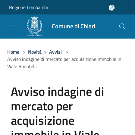
Salta al contenuto principale
Regione Lombardia
Comune di Chiari
Home
>
Novità
>
Avvisi
>
Avviso indagine di mercato per acquisizione immobile in
Viale Bonatelli
Avviso indagine di
mercato per
acquisizione
immobile in Viale