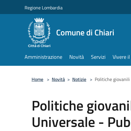
Salta al contenuto principale
Regione Lombardia
Comune di Chiari
Amministrazione
Novità
Servizi
Vivere 
Home
>
Novità
>
Notizie
>
Politiche giovanil
Politiche giovanil
Universale - Pub