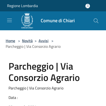
Salta al contenuto principale
Regione Lombardia
Comune di Chiari
Home
>
Novità
>
Avvisi
>
Parcheggio | Via Consorzio Agrario
Parcheggio | Via
Consorzio Agrario
Parcheggio | Via Consorzio Agrario
Data :