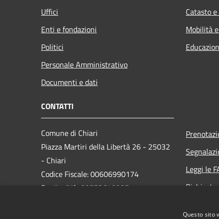
Uffici
Catasto e
Enti e fondazioni
Mobilità e
Politici
Educazion
Personale Amministrativo
Documenti e dati
CONTATTI
Comune di Chiari
Prenotaz
Piazza Martiri della Libertà 26 - 25032
Segnalazi
- Chiari
Leggi le 
Codice Fiscale: 00606990174
Richiesta
Partita IVA: 00572640985
PEC:
comunedichiari@legalmail.it
Questo sito 