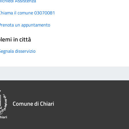
Richiedi Assistenza
Chiama il comune 03070081
Prenota un appuntamento
lemi in città
Segnala disservizio
Comune di Chiari