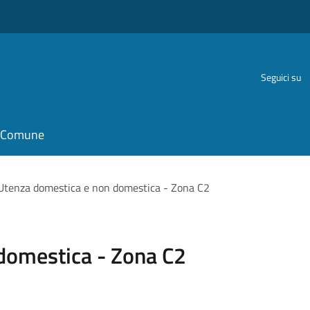
Seguici su
il Comune
Utenza domestica e non domestica - Zona C2
domestica - Zona C2