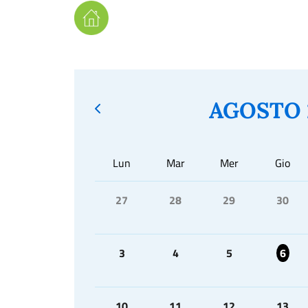
AGOSTO 
Lun
Mar
Mer
Gio
27
28
29
30
3
4
5
6
10
11
12
13