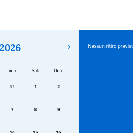
2026
Nessun ritiro previs
Ven
Sab
Dom
31
1
2
7
8
9
14
15
16