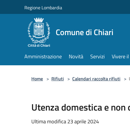
Salta al contenuto principale
Regione Lombardia
Comune di Chiari
Amministrazione
Novità
Servizi
Vivere 
Home
>
Rifiuti
>
Calendari raccolta rifiuti
>
Utenza domestica e non 
Ultima modifica 23 aprile 2024