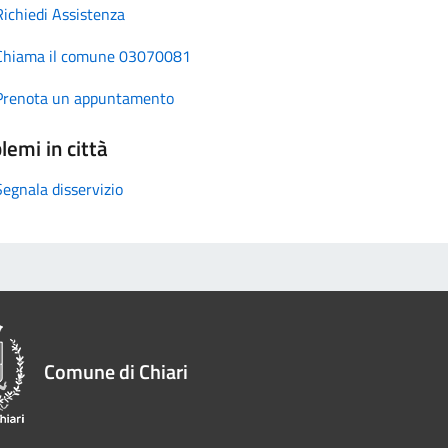
Richiedi Assistenza
Chiama il comune 03070081
Prenota un appuntamento
lemi in città
Segnala disservizio
Comune di Chiari