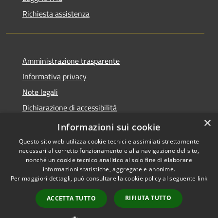
Richiesta assistenza
Amministrazione trasparente
Informativa privacy
Note legali
Dichiarazione di accessibilità
×
Obiettivi accessibilità
Informazioni sui cookie
Questo sito web utilizza cookie tecnici e assimilati strettamente
necessari al corretto funzionamento e alla navigazione del sito,
nonché un cookie tecnico analitico al solo fine di elaborare
informazioni statistiche, aggregate e anonime.
RSS
Copyright © 2026 • Comune di
Per maggiori dettagli, può consultare la cookie policy al seguente
link
Accessibilità
Chiari • Powered by
Privacy
Municipium
Accesso
•
RIFIUTA TUTTO
ACCETTA TUTTO
Cookie
redazione