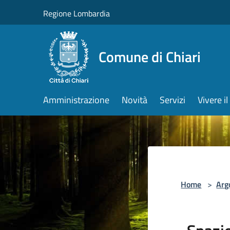
Salta al contenuto principale
Regione Lombardia
Comune di Chiari
Amministrazione
Novità
Servizi
Vivere 
Home
>
Arg