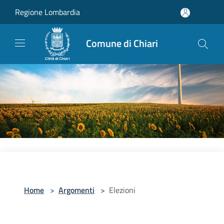
Salta al contenuto principale
Regione Lombardia
Comune di Chiari
Home
>
Argomenti
>
Elezioni